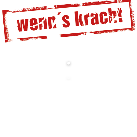
.
...