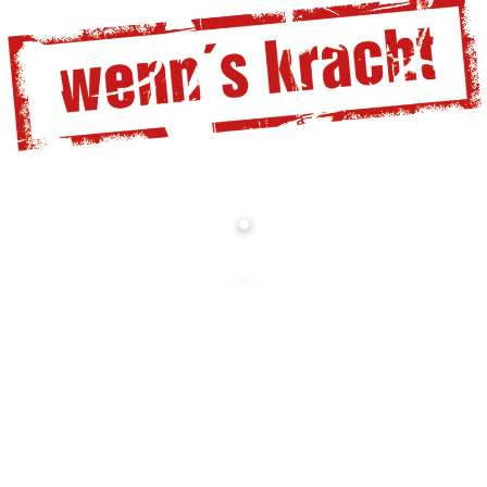
.
...